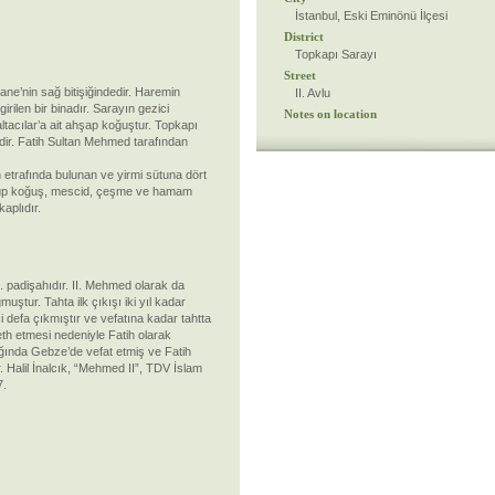
İstanbul, Eski Eminönü İlçesi
District
Topkapı Sarayı
Street
ne’nin sağ bitişiğindedir. Haremin
II. Avlu
rilen bir binadır. Sarayın gezici
Notes on location
altacılar’a ait ahşap koğuştur. Topkapı
rdir. Fatih Sultan Mehmed tarafından
 etrafında bulunan ve yirmi sütuna dört
ü olup koğuş, mescid, çeşme ve hamam
kaplıdır.
7. padişahıdır. II. Mehmed olarak da
uştur. Tahta ilk çıkışı iki yıl kadar
i defa çıkmıştır ve vefatına kadar tahtta
feth etmesi nedeniyle Fatih olarak
ığında Gebze’de vefat etmiş ve Fatih
r. Halil İnalcık, “Mehmed II”, TDV İslam
7.