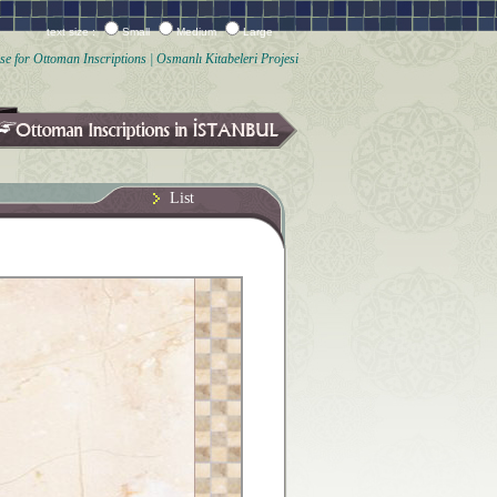
text size :
Small
Medium
Large
e for Ottoman Inscriptions | Osmanlı Kitabeleri Projesi
List