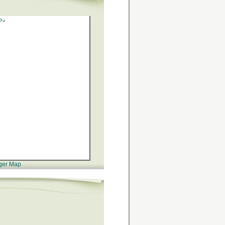
P
>
ger Map