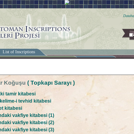
Databas
List of Inscriptions
lar Koğuşu
( Topkapı Sarayı )
ki tamir kitabesi
kelime-i tevhid kitabesi
t kitabesi
daki vakfiye kitabesi (1)
daki vakfiye kitabesi (2)
daki vakfiye kitabesi (3)