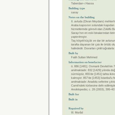
Taberdan-ı Hassa
Building type
saray
Notes on the building
II. avluda (Divan Meydanı) mehterha
Araba kapısının solundaki kapıdan gi
hizmetlerinde görevli olan Zülüflü B
Sarayı’nın en eski binalarından biri
yaptırılmıştır.
Taş köşeli küçük ve dar bir avlunun
tarafta dayanan bir çatı ile örtül
halindedir. Duvarları çinili tuğralarla 
Built by
Fatih Sultan Mehmed
Information on benefactor
ö. 886 [1481]. Osmanlı Devleti’nin 
anılmaktadır. 832 [1429] yılında doğm
sürmüştür, 855’de [1451] tahta ikinc
kalmıştır. 857’de [1453] İstanbul’u 
anılmaktadır. Anadolu seferine çıkt
Camii’ndeki türbesine defn edilmişti
Ansiklopedisi, c. 28 (2003), 395-40
Built for
Built in
Repaired by
III. Murâd