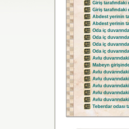
Giriş tarafındaki
Giriş tarafındaki
Abdest yerinin ta
Abdest yerinin ta
Oda iç duvarındak
Oda iç duvarındak
Oda iç duvarındak
Oda iç duvarındak
Avlu duvarındaki 
Mabeyn girişinde
Avlu duvarındaki 
Avlu duvarındaki 
Avlu duvarındaki 
Avlu duvarındaki 
Avlu duvarındaki 
Teberdar odası t