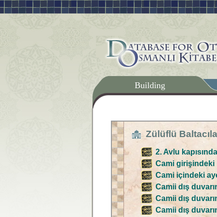
Building
Zülüflü Baltacı
2. Avlu kapısında
Cami girişindeki 
Cami içindeki aye
Camii dış duvarın
Camii dış duvarın
Camii dış duvarın