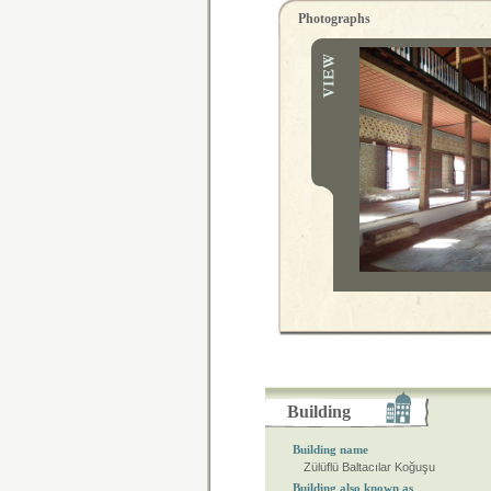
Photographs
Building
Building name
Zülüflü Baltacılar Koğuşu
Building also known as