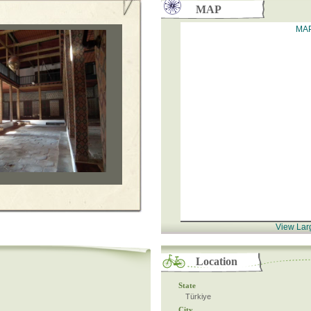
MAP
MA
View Lar
Location
State
Türkiye
City