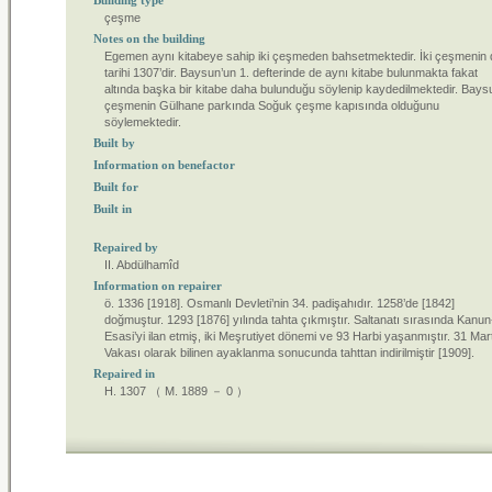
Building type
çeşme
Notes on the building
Egemen aynı kitabeye sahip iki çeşmeden bahsetmektedir. İki çeşmenin 
tarihi 1307’dir. Baysun’un 1. defterinde de aynı kitabe bulunmakta fakat
altında başka bir kitabe daha bulunduğu söylenip kaydedilmektedir. Bays
çeşmenin Gülhane parkında Soğuk çeşme kapısında olduğunu
söylemektedir.
Built by
Information on benefactor
Built for
Built in
Repaired by
II. Abdülhamîd
Information on repairer
ö. 1336 [1918]. Osmanlı Devleti’nin 34. padişahıdır. 1258’de [1842]
doğmuştur. 1293 [1876] yılında tahta çıkmıştır. Saltanatı sırasında Kanun
Esasi’yi ilan etmiş, iki Meşrutiyet dönemi ve 93 Harbi yaşanmıştır. 31 Mar
Vakası olarak bilinen ayaklanma sonucunda tahttan indirilmiştir [1909].
Repaired in
H. 1307 （ M. 1889 － 0 ）